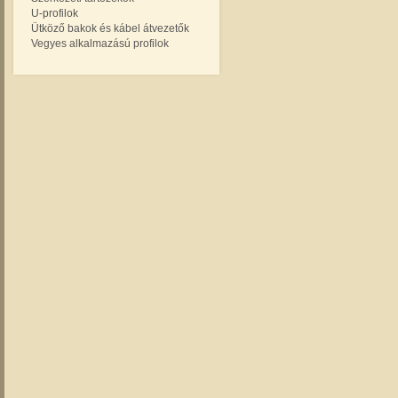
U-profilok
Ütköző bakok és kábel átvezetők
Vegyes alkalmazású profilok