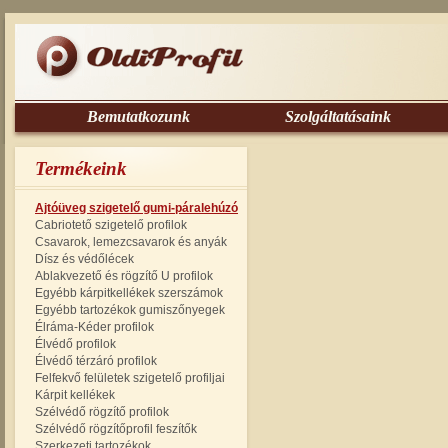
Bemutatkozunk
Szolgáltatásaink
Termékeink
Ajtóüveg szigetelő gumi-páralehúzó
Cabriotető szigetelő profilok
Csavarok, lemezcsavarok és anyák
Dísz és védőlécek
Ablakvezető és rögzítő U profilok
Egyébb kárpitkellékek szerszámok
Egyébb tartozékok gumiszőnyegek
Élráma-Kéder profilok
Élvédő profilok
Élvédő térzáró profilok
Felfekvő felületek szigetelő profiljai
Kárpit kellékek
Szélvédő rögzítő profilok
Szélvédő rögzítőprofil feszítők
Szerkezeti tartozékok