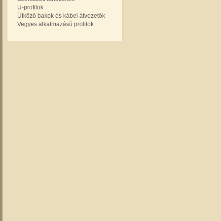
U-profilok
Ütköző bakok és kábel átvezetők
Vegyes alkalmazású profilok