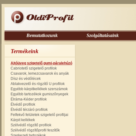
Bemutatkozunk
Szolgáltatásaink
Termékeink
Ajtóüveg szigetelő gumi-páralehúzó
Cabriotető szigetelő profilok
Csavarok, lemezcsavarok és anyák
Dísz és védőlécek
Ablakvezető és rögzítő U profilok
Egyébb kárpitkellékek szerszámok
Egyébb tartozékok gumiszőnyegek
Élráma-Kéder profilok
Élvédő profilok
Élvédő térzáró profilok
Felfekvő felületek szigetelő profiljai
Kárpit kellékek
Szélvédő rögzítő profilok
Szélvédő rögzítőprofil feszítők
Szerkezeti tartozékok