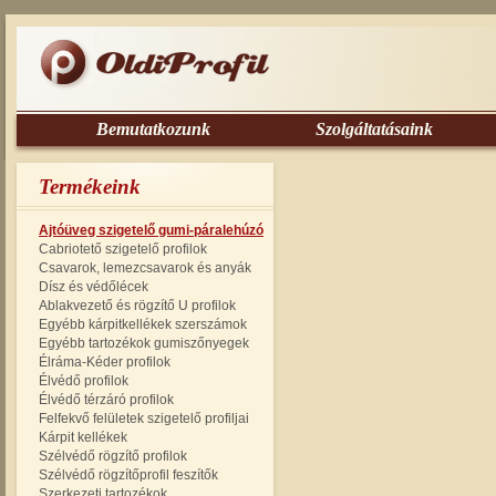
Bemutatkozunk
Szolgáltatásaink
Termékeink
Ajtóüveg szigetelő gumi-páralehúzó
Cabriotető szigetelő profilok
Csavarok, lemezcsavarok és anyák
Dísz és védőlécek
Ablakvezető és rögzítő U profilok
Egyébb kárpitkellékek szerszámok
Egyébb tartozékok gumiszőnyegek
Élráma-Kéder profilok
Élvédő profilok
Élvédő térzáró profilok
Felfekvő felületek szigetelő profiljai
Kárpit kellékek
Szélvédő rögzítő profilok
Szélvédő rögzítőprofil feszítők
Szerkezeti tartozékok