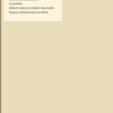
U-profilok
Ütköző bakok és kábel átvezetők
Vegyes alkalmazású profilok