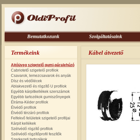
Bemutatkozunk
Szolgáltatásaink
Termékeink
Kábel átvezető
Ajtóüveg szigetelő gumi-páralehúzó
Cabriotető szigetelő profilok
Csavarok, lemezcsavarok és anyák
Dísz és védőlécek
Ablakvezető és rögzítő U profilok
Egyébb kárpitkellékek szerszámok
Egyébb tartozékok gumiszőnyegek
Élráma-Kéder profilok
Élvédő profilok
Élvédő térzáró profilok
Felfekvő felületek szigetelő profiljai
Kárpit kellékek
Szélvédő rögzítő profilok
Szélvédő rögzítőprofil feszítők
Szerkezeti tartozékok