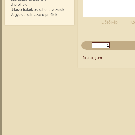
U-profilok
Ütköző bakok és kábel átvezetők
Vegyes alkalmazású profilok
fekete, gumi