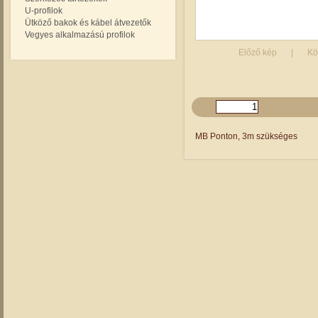
U-profilok
Ütköző bakok és kábel átvezetők
Vegyes alkalmazású profilok
MB Ponton, 3m szükséges