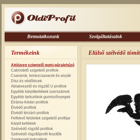
Bemutatkozunk
Szolgáltatásaink
Termékeink
Elülső szélvédő töm
Ajtóüveg szigetelő gumi-páralehúzó
Cabriotető szigetelő profilok
Csavarok, lemezcsavarok és anyák
Dísz és védőlécek
Ablakvezető és rögzítő U profilok
Egyébb kárpitkellékek szerszámok
Egyébb tartozékok gumiszőnyegek
Élráma-Kéder profilok
Élvédő profilok
Élvédő térzáró profilok
Felfekvő felületek szigetelő profiljai
Kárpit kellékek
Szélvédő rögzítő profilok
Szélvédő rögzítőprofil feszítők
Szerkezeti tartozékok