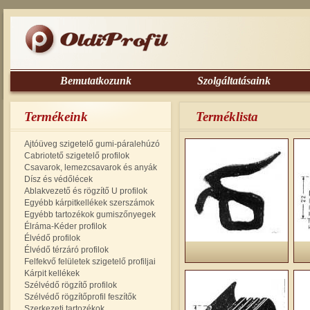
Bemutatkozunk
Szolgáltatásaink
Termékeink
Terméklista
Ajtóüveg szigetelő gumi-páralehúzó
Cabriotető szigetelő profilok
Csavarok, lemezcsavarok és anyák
Dísz és védőlécek
Ablakvezető és rögzítő U profilok
Egyébb kárpitkellékek szerszámok
Egyébb tartozékok gumiszőnyegek
Élráma-Kéder profilok
Élvédő profilok
Élvédő térzáró profilok
Felfekvő felületek szigetelő profiljai
Kárpit kellékek
Szélvédő rögzítő profilok
Szélvédő rögzítőprofil feszítők
Szerkezeti tartozékok