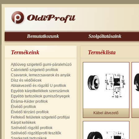
Bemutatkozunk
Szolgáltatásaink
Termékeink
Terméklista
Ajtóüveg szigetelő gumi-páralehúzó
Cabriotető szigetelő profilok
Csavarok, lemezcsavarok és anyák
Dísz és védőlécek
Ablakvezető és rögzítő U profilok
Egyébb kárpitkellékek szerszámok
Egyébb tartozékok gumiszőnyegek
Élráma-Kéder profilok
Élvédő profilok
Élvédő térzáró profilok
Kábel átvezető
Felfekvő felületek szigetelő profiljai
Kárpit kellékek
Szélvédő rögzítő profilok
Szélvédő rögzítőprofil feszítők
Szerkezeti tartozékok