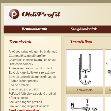
Bemutatkozunk
Szolgáltatásaink
Termékeink
Terméklista
Ajtóüveg szigetelő gumi-páralehúzó
Cabriotető szigetelő profilok
Csavarok, lemezcsavarok és anyák
Dísz és védőlécek
Ablakvezető és rögzítő U profilok
Egyébb kárpitkellékek szerszámok
Egyébb tartozékok gumiszőnyegek
Élráma-Kéder profilok
Élvédő profilok
Élvédő térzáró profilok
Ablakemelő
A
Felfekvő felületek szigetelő profiljai
Kárpit kellékek
Szélvédő rögzítő profilok
Szélvédő rögzítőprofil feszítők
Szerkezeti tartozékok