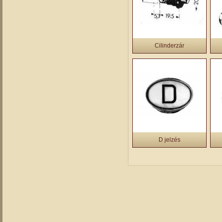
Cilinderzár
D jelzés