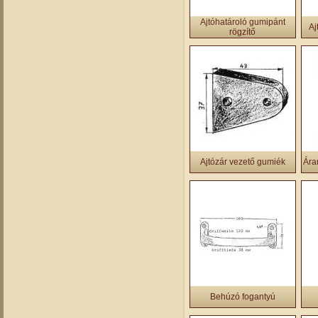
Ajtóhatároló gumipánt
Aj
rögzítő
Ajtózár vezető gumiék
Ára
Behúzó fogantyú